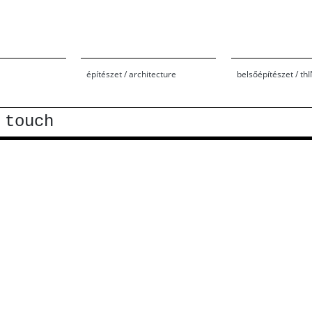
építészet / architecture
belsőépítészet / th
 touch