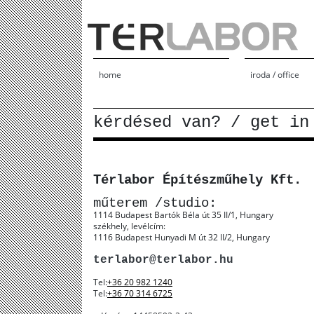
home
iroda / office
kérdésed van? / get in
Térlabor Építészműhely Kft.
műterem /studio:
1114 Budapest Bartók Béla út 35 II/1, Hungary
székhely, levélcím:
1116 Budapest Hunyadi M út 32 II/2, Hungary
terlabor@terlabor.hu
Tel:
+36 20 982 1240
Tel:
+36 70 314 6725