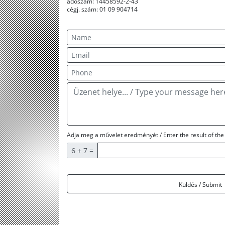
adószám: 14458592-2-43
cégj. szám: 01 09 904714
Adja meg a művelet eredményét / Enter the result of the 
6 + 7 =
Küldés / Submit