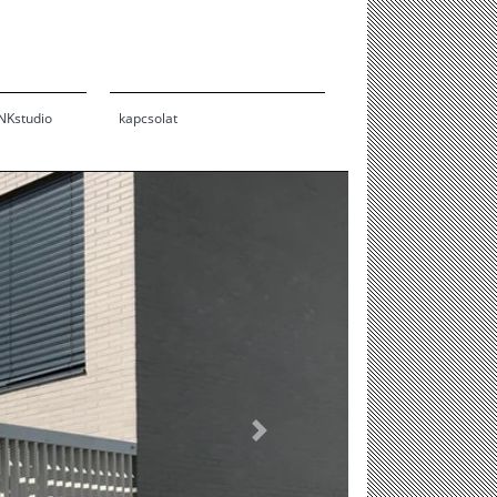
INKstudio
kapcsolat
Next