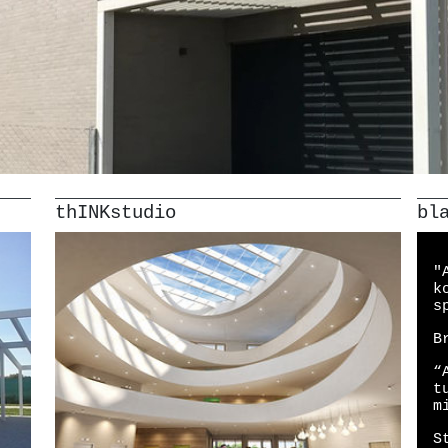
thINKstudio
bl
"
k
s
B
“
t
m
S