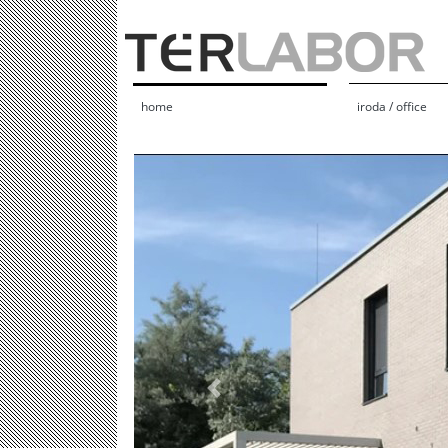
home
iroda / office
Previous