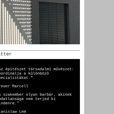
atter
Az építészet társadalmi művészet:
oordinálja a különböző
pecialistákat."
reuer Marcell
A szakember olyan barbár, akinek
udatlansága nem terjed ki
indenre."
tanislaw Lem